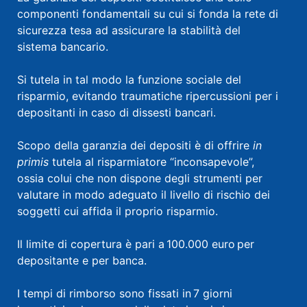
componenti fondamentali su cui si fonda la rete di
sicurezza tesa ad assicurare la stabilità del
sistema bancario.
Si tutela in tal modo la funzione sociale del
risparmio, evitando traumatiche ripercussioni per i
depositanti in caso di dissesti bancari.
Scopo della garanzia dei depositi è di offrire
in
primis
tutela al risparmiatore “inconsapevole”,
ossia colui che non dispone degli strumenti per
valutare in modo adeguato il livello di rischio dei
soggetti cui affida il proprio risparmio.
Il limite di copertura è pari a 100.000 euro per
depositante e per banca.
I tempi di rimborso sono fissati in 7 giorni