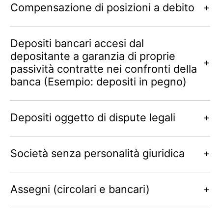
Compensazione di posizioni a debito
+
Depositi bancari accesi dal
depositante a garanzia di proprie
+
passività contratte nei confronti della
banca (Esempio: depositi in pegno)
Depositi oggetto di dispute legali
+
Società senza personalità giuridica
+
Assegni (circolari e bancari)
+