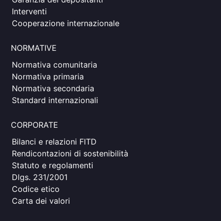
Interventi
Cooperazione internazionale
NORMATIVE
Normativa comunitaria
Normativa primaria
Normativa secondaria
Standard internazionali
CORPORATE
Bilanci e relazioni FITD
Rendicontazioni di sostenibilità
Statuto e regolamenti
Dlgs. 231/2001
Codice etico
Carta dei valori