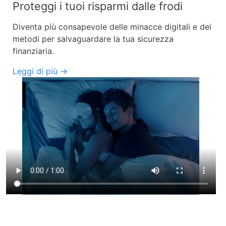
Proteggi i tuoi risparmi dalle frodi
Diventa più consapevole delle minacce digitali e dei
metodi per salvaguardare la tua sicurezza
finanziaria.
Leggi di più →