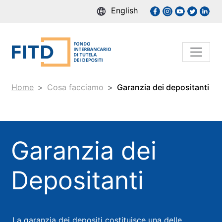
English
Home
Cosa facciamo
Garanzia dei depositanti
Garanzia dei
Depositanti
La garanzia dei depositi costituisce una delle