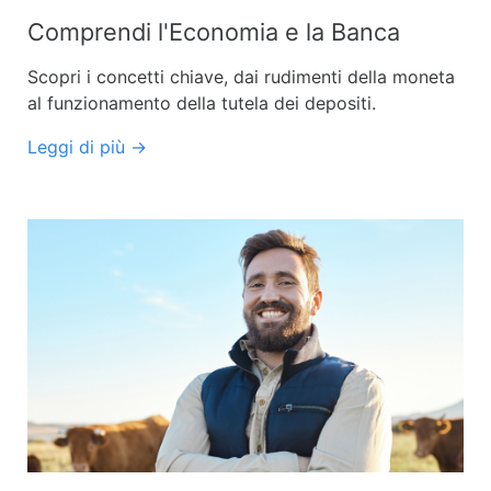
Comprendi l'Economia e la Banca
Scopri i concetti chiave, dai rudimenti della moneta
al funzionamento della tutela dei depositi.
Leggi di più →